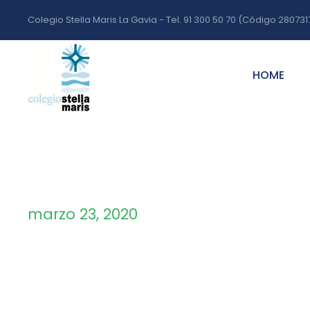
Colegio Stella Maris La Gavia - Tel. 91 300 50 70 (Código 280731
HOME
marzo 23, 2020
Day