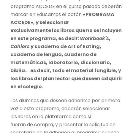
programa ACCEDE en el curso pasado deberán
marcar en Educamos el botón
«PROGRAMA
ACCEDE»,
y seleccionar
exclusivamente
los
libros
que no se incluyen
en este programa, es decir:
Workbook´s
,
Cahiers
y cuaderno
de
Art of Eating,
cuaderno
de
lengua, cuaderno
de
matemáticas, laboratorio, diccionario,
biblia… es decir, todo el material fungible, y
los
libros
del plan lector que deseen adquirir
en el colegio.
Los alumnos que deseen adherirse por primera
vez a este programa, deberán seleccionar
los
libros
en la plataforma como si
fueran
de
compra, y presentar la solicitud en
secretaría
de
la adhesión al programa cuando