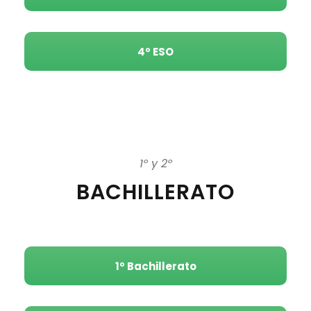
4º ESO
1º y 2º
BACHILLERATO
1º Bachillerato