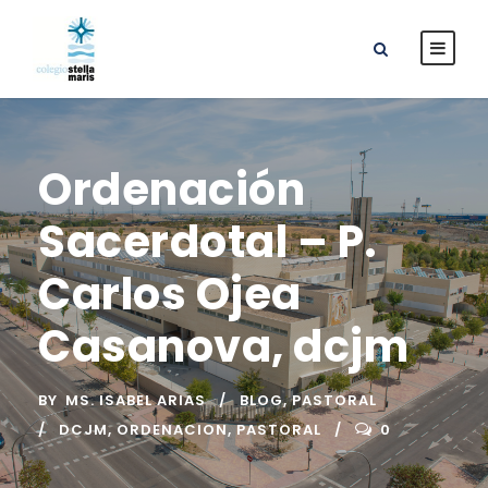
Ordenación
Sacerdotal – P.
Carlos Ojea
Casanova, dcjm
BY
MS. ISABEL ARIAS
BLOG
,
PASTORAL
DCJM
,
ORDENACION
,
PASTORAL
0